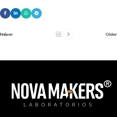
Newer
Older