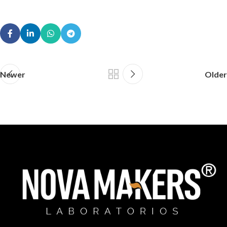
Newer
Older