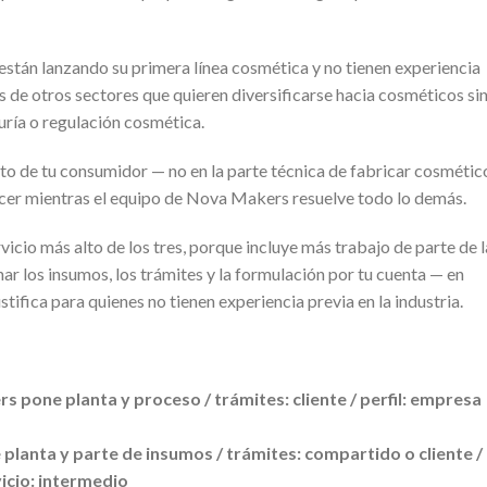
 están lanzando su primera línea cosmética y no tienen experiencia
s de otros sectores que quieren diversificarse hacia cosméticos si
uría o regulación cosmética.
ento de tu consumidor — no en la parte técnica de fabricar cosmétic
hacer mientras el equipo de Nova Makers resuelve todo lo demás.
rvicio más alto de los tres, porque incluye más trabajo de parte de l
ar los insumos, los trámites y la formulación por tu cuenta — en
stifica para quienes no tienen experiencia previa en la industria.
 pone planta y proceso / trámites: cliente / perfil: empresa
lanta y parte de insumos / trámites: compartido o cliente /
icio: intermedio