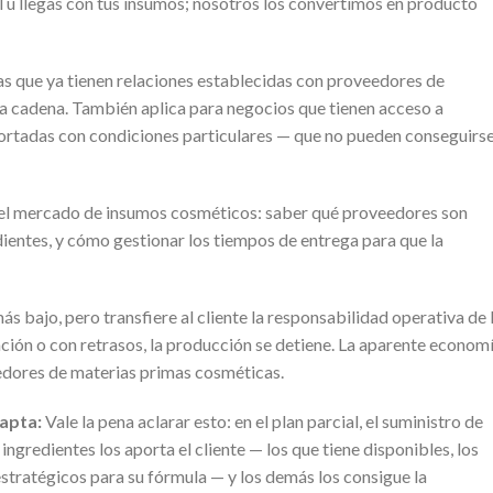
 Tú llegas con tus insumos; nosotros los convertimos en producto
sas que ya tienen relaciones establecidas con proveedores de
la cadena. También aplica para negocios que tienen acceso a
portadas con condiciones particulares — que no pueden conseguirs
 del mercado de insumos cosméticos: saber qué proveedores son
dientes, y cómo gestionar los tiempos de entrega para que la
más bajo, pero transfiere al cliente la responsabilidad operativa de 
cación o con retrasos, la producción se detiene. La aparente econom
eedores de materias primas cosméticas.
dapta:
Vale la pena aclarar esto: en el plan parcial, el suministro de
ngredientes los aporta el cliente — los que tiene disponibles, los
stratégicos para su fórmula — y los demás los consigue la