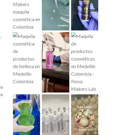
e
la
ía