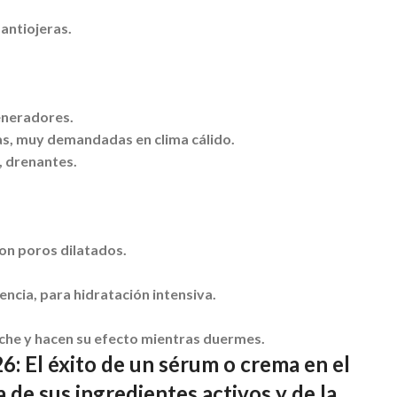
antiojeras.
eneradores.
sas, muy demandadas en clima cálido.
, drenantes.
con poros dilatados.
cia, para hidratación intensiva.
che y hacen su efecto mientras duermes.
26:
El éxito de un sérum o crema en el
e sus ingredientes activos y de la