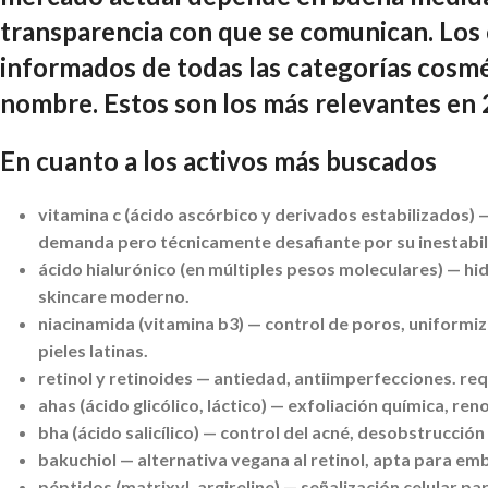
transparencia con que se comunican. Los
informados de todas las categorías cosmé
nombre. Estos son los más relevantes en 
En cuanto a los activos más buscados
vitamina c (ácido ascórbico y derivados estabilizados)
—
demanda pero técnicamente desafiante por su inestabil
ácido hialurónico (en múltiples pesos moleculares)
— hid
skincare moderno.
niacinamida (vitamina b3)
— control de poros, uniformiza
pieles latinas.
retinol y retinoides
— antiedad, antiimperfecciones. req
ahas (ácido glicólico, láctico)
— exfoliación química, reno
bha (ácido salicílico)
— control del acné, desobstrucción
bakuchiol
— alternativa vegana al retinol, apta para em
péptidos (matrixyl, argireline)
— señalización celular p