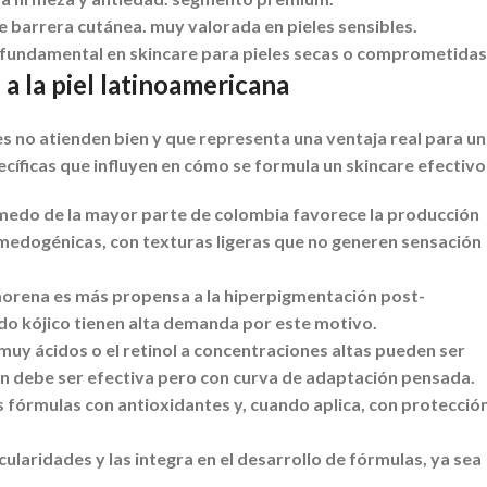
e barrera cutánea. muy valorada en pieles sensibles.
o fundamental en skincare para pieles secas o comprometidas
a la piel latinoamericana
s no atienden bien y que representa una ventaja real para u
pecíficas que influyen en cómo se formula un skincare efectivo
úmedo de la mayor parte de colombia favorece la producción
medogénicas, con texturas ligeras que no generen sensación
morena es más propensa a la hiperpigmentación post-
ido kójico tienen alta demanda por este motivo.
muy ácidos o el retinol a concentraciones altas pueden ser
ón debe ser efectiva pero con curva de adaptación pensada.
s fórmulas con antioxidantes y, cuando aplica, con protecció
laridades y las integra en el desarrollo de fórmulas, ya sea