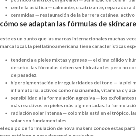
centella asiática
— calmante, cicatrizante, reparadora d
ceramidas
— restauración de la barrera cutánea. activ
cómo se adaptan las fórmulas de skincare 
este es un punto que las marcas internacionales muchas vece
marca local. la piel latinoamericana tiene características es
tendencia a pieles mixtas y grasas
— el clima cálido y h
de sebo. las fórmulas deben ser hidratantes pero no co
de pesadez.
hiperpigmentación e irregularidades del tono
— la piel 
inflamatoria. activos como niacinamida, vitamina c y ác
sensibilidad a la formulación agresiva
— los exfoliantes 
más reactivos en pieles más pigmentadas. la formulaci
radiación solar intensa
— colombia está en el trópico. la
solar son fundamentales.
el equipo de formulación de nova makers conoce estas particu
para catálogo o para desarrollo exclusivo.