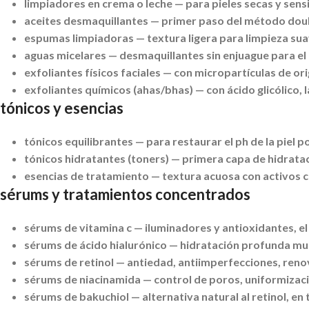
limpiadores en crema o leche
— para pieles secas y sensi
aceites desmaquillantes
— primer paso del método doub
espumas limpiadoras
— textura ligera para limpieza sua
aguas micelares
— desmaquillantes sin enjuague para el 
exfoliantes físicos faciales
— con micropartículas de orig
exfoliantes químicos (ahas/bhas)
— con ácido glicólico, l
tónicos y esencias
tónicos equilibrantes
— para restaurar el ph de la piel p
tónicos hidratantes (toners)
— primera capa de hidrataci
esencias de tratamiento
— textura acuosa con activos c
sérums y tratamientos concentrados
sérums de vitamina c
— iluminadores y antioxidantes, el
sérums de ácido hialurónico
— hidratación profunda mul
sérums de retinol
— antiedad, antiimperfecciones, renov
sérums de niacinamida
— control de poros, uniformizaci
sérums de bakuchiol
— alternativa natural al retinol, en