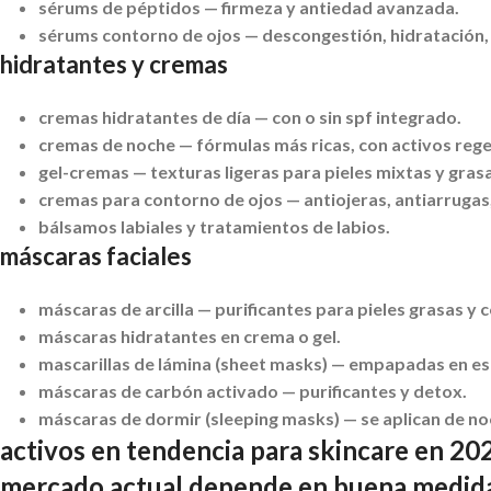
sérums de péptidos
— firmeza y antiedad avanzada.
sérums contorno de ojos
— descongestión, hidratación, 
hidratantes y cremas
cremas hidratantes de día
— con o sin spf integrado.
cremas de noche
— fórmulas más ricas, con activos reg
gel-cremas
— texturas ligeras para pieles mixtas y gra
cremas para contorno de ojos
— antiojeras, antiarrugas
bálsamos labiales y tratamientos de labios.
máscaras faciales
máscaras de arcilla
— purificantes para pieles grasas y 
máscaras hidratantes en crema o gel.
mascarillas de lámina (sheet masks)
— empapadas en esen
máscaras de carbón activado
— purificantes y detox.
máscaras de dormir (sleeping masks)
— se aplican de no
activos en tendencia para skincare en 20
mercado actual depende en buena medida d